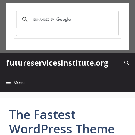
Skip
to
content
futureservicesinstitute.org
Menu
The Fastest
WordPress Theme